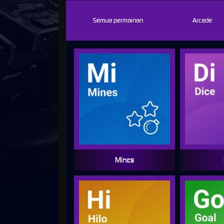
Semua permainan
Arcade
Mines