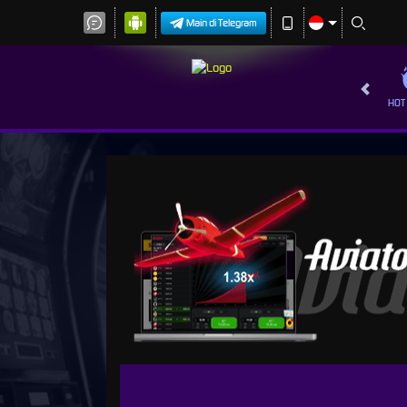
Main di Telegram
HOT