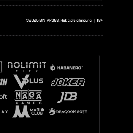
©2026 BINTARO88. Hak cipta dilindungi | 18+