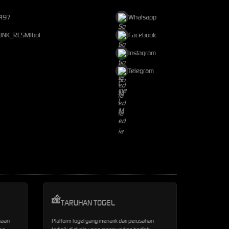
497
Whatsapp
INK_RESMIbot
Facebook
Instagram
Telegram
TARUHAN TOGEL
haan
Platform togel yang menarik dari perusahan