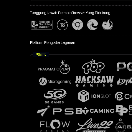
Tanggung Jawab Bermain
Browser Yang Didukung
Platform Penyedia Layanan
Slots