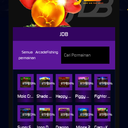
JDB
Semua
Arcade
Fishing
permainan
RTP
89%
RTP
84%
RTP
84%
RTP
89%
RTP
86%
Mole Crash
Shade Dragons Fishing
Happy New Year
Piggy Bank TapTap
Fighter Fire
RTP
83%
RTP
85%
RTP
91%
RTP
83%
RTP
91%
Super Super Fruit
Jogo Do Bicho
Dragon Master
Mines 2
Crazy King Kong