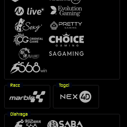
Race
Togel
Olahraga