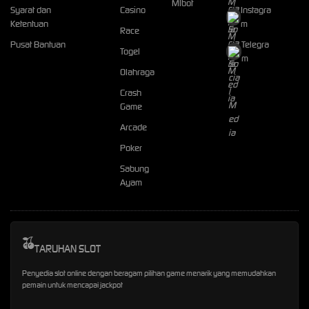
MIbot
Syarat dan
Casino
Instagra
Ketentuan
m
Race
Pusat Bantuan
Telegra
Togel
m
Olahraga
Crash
Game
Arcade
Poker
Sabung
Ayam
TARUHAN SLOT
Penyedia slot online dengan beragam pilihan game menarik yang memudahkan
pemain untuk mencapai jackpot