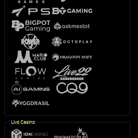
Live Casino