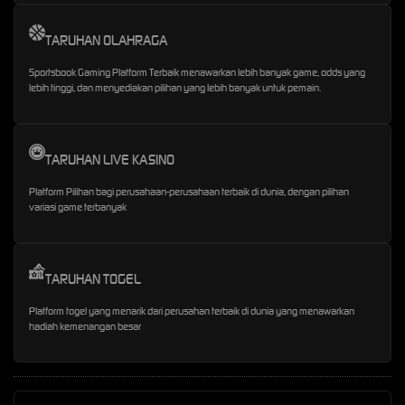
TARUHAN OLAHRAGA
Sportsbook Gaming Platform Terbaik menawarkan lebih banyak game, odds yang
lebih tinggi, dan menyediakan pilihan yang lebih banyak untuk pemain.
TARUHAN LIVE KASINO
Platform Pilihan bagi perusahaan-perusahaan terbaik di dunia, dengan pilihan
variasi game terbanyak
TARUHAN TOGEL
Platform togel yang menarik dari perusahan terbaik di dunia yang menawarkan
hadiah kemenangan besar