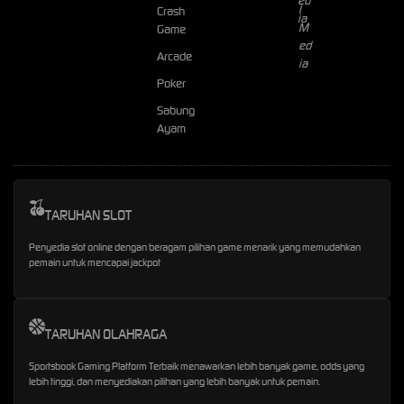
Crash
Game
Arcade
Poker
Sabung
Ayam
TARUHAN SLOT
Penyedia slot online dengan beragam pilihan game menarik yang memudahkan
pemain untuk mencapai jackpot
TARUHAN OLAHRAGA
Sportsbook Gaming Platform Terbaik menawarkan lebih banyak game, odds yang
lebih tinggi, dan menyediakan pilihan yang lebih banyak untuk pemain.