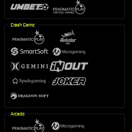
Crash Game
Arcade