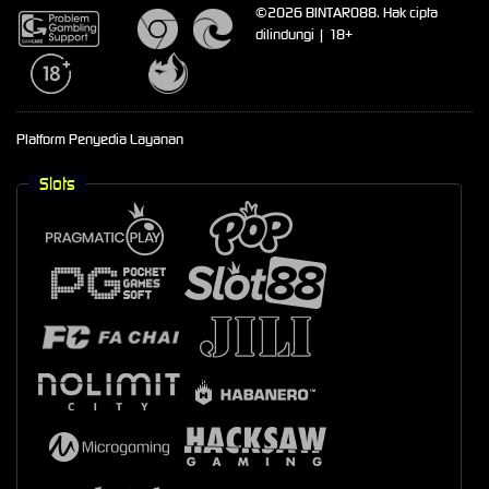
©2026 BINTARO88. Hak cipta
dilindungi | 18+
Platform Penyedia Layanan
Slots