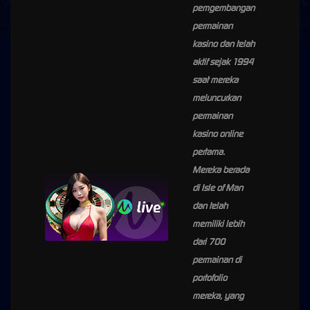
pemgembangan
permainan
kasino dan telah
aktif sejak 1994
saat mereka
meluncurkan
permainan
kasino online
pertama.
Mereka berada
di Isle of Man
dan telah
memiliki lebih
dari 700
permainan di
portofolio
mereka, yang