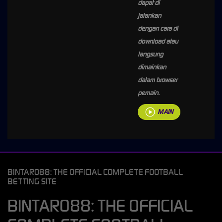
dapat di
jalankan
dengan cara di
download atau
langsung
dimainkan
dalam browser
pemain.
MAIN
BINTARO88: THE OFFICIAL COMPLETE FOOTBALL
BETTING SITE
BINTARO88: THE OFFICIAL