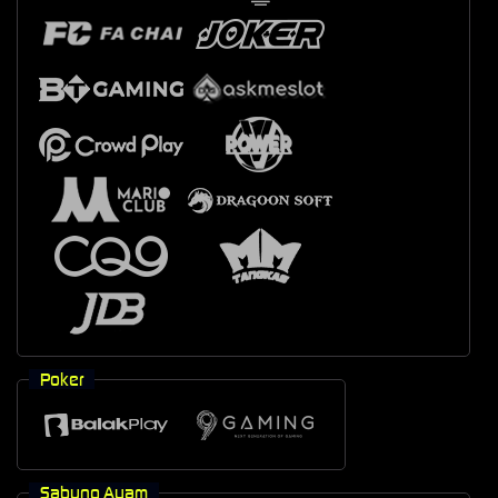
Poker
Sabung Ayam