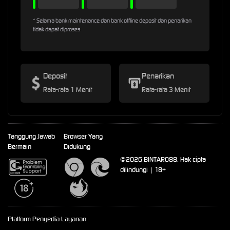
* Selama bank maintenance dan bank offline deposit dan penarikan
tidak dapat diproses
Deposit
Penarikan
Rata-rata 1 Menit
Rata-rata 3 Menit
Tanggung Jawab
Browser Yang
Bermain
Didukung
©2026 BINTARO88. Hak cipta
dilindungi | 18+
Platform Penyedia Layanan