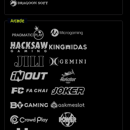
Arcade