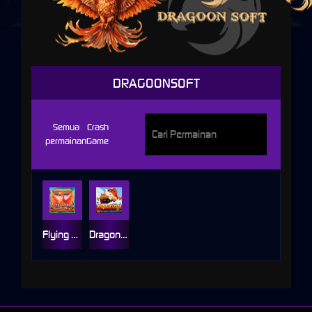
DRAGOONSOFT
Semua
Crash
permainan
Game
Flying Phoenix
Dragon or Crash