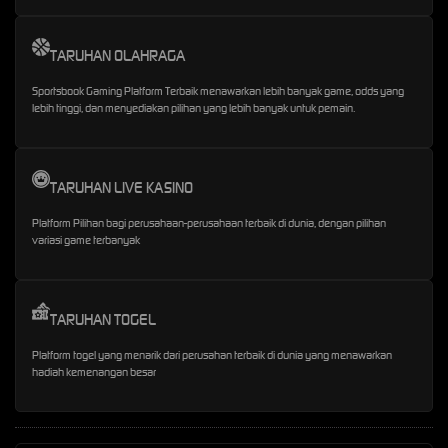
TARUHAN OLAHRAGA
Sportsbook Gaming Platform Terbaik menawarkan lebih banyak game, odds yang
lebih tinggi, dan menyediakan pilihan yang lebih banyak untuk pemain.
TARUHAN LIVE KASINO
Platform Pilihan bagi perusahaan-perusahaan terbaik di dunia, dengan pilihan
variasi game terbanyak
TARUHAN TOGEL
Platform togel yang menarik dari perusahan terbaik di dunia yang menawarkan
hadiah kemenangan besar