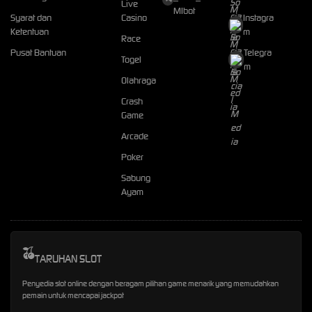
Live
MIbot
Syarat dan
Casino
Instagra
Ketentuan
m
Race
Pusat Bantuan
Telegra
Togel
m
Olahraga
Crash
Game
Arcade
Poker
Sabung
Ayam
TARUHAN SLOT
Penyedia slot online dengan beragam pilihan game menarik yang memudahkan
pemain untuk mencapai jackpot