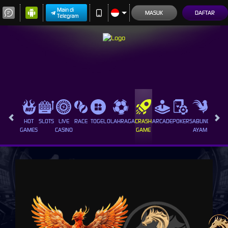
Main di
MASUK
DAFTAR
Telegram
HOT
SLOTS
LIVE
RACE
TOGEL
OLAHRAGA
CRASH
ARCADE
POKER
SABUNG
PROMO
GAMES
CASINO
GAME
AYAM